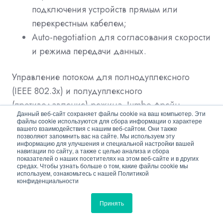
подключения устройств прямым или
перекрестным кабелем;
Auto-negotiation для согласования скорости
и режима передачи данных.
Управление потоком для полнодуплексного
(IEEE 802.3x) и полудуплексного
(противодавление) режима. Jumbo-фрейм,
Данный веб-сайт сохраняет файлы cookie на ваш компьютер. Эти
присутствующий в оборудовании, выставлен на
файлы cookie используются для сбора информации о характере
вашего взаимодействия с нашим веб-сайтом. Они также
9,6 Кбайт, за счет чего возрастает скорость
позволяют запомнить вас на сайте. Мы используем эту
информацию для улучшения и специальной настройки вашей
передачи данных по сети на 3–5%. При этом
навигации по сайту, а также с целью анализа и сбора
показателей о наших посетителях на этом веб-сайте и в других
ощутимо падает нагрузка на CPU всех устройств,
средах. Чтобы узнать больше о том, какие файлы cookie мы
которые участвуют в приеме-передаче, что, в
используем, ознакомьтесь с нашей Политикой
конфиденциальности
свою очередь, увеличивает скорость отклика и
дает возможность увеличить нагрузку на сеть. В
Принять
связи с этим все устройства, участвующие в