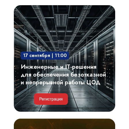
Инженерные
и
IT-
решения
для
обеспечения
17 сентября | 11:00
безотказной
и
Инженерные и IT-решения
непрерывной
для обеспечения безотказной
работы
и непрерывной работы ЦОД
ЦОД
Критерии