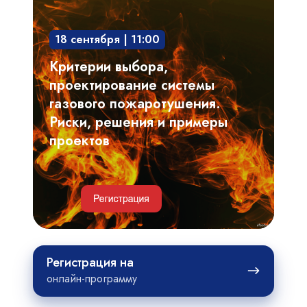
выбора,
проектирование
18 сентября | 11:00
системы
газового
Критерии выбора,
пожаротушения.
проектирование системы
Риски,
газового пожаротушения.
решения
Риски, решения и примеры
и
проектов
примеры
проектов
Регистрация
Регистрация на
на
онлайн-программу