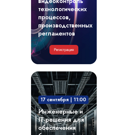
видеоконтроль
регламентов
технологических
процессов,
производственных
регламентов
Инженерные
и
IT-
17 сентября | 11:00
решения
для
Инженерные и
обеспечения
IT-решения для
безотказной
обеспечения
и