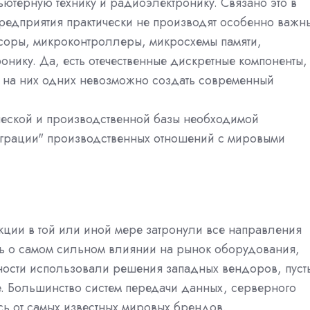
ютерную технику и радиоэлектронику. Связано это в
 предприятия практически не производят особенно важн
соры, микроконтроллеры, микросхемы памяти,
нику. Да, есть отечественные дискретные компоненты,
 и на них одних невозможно создать современный
ической и производственной базы необходимой
еграции" производственных отношений с мировыми
нкции в той или иной мере затронули все направления
ь о самом сильном влиянии на рынок оборудования,
ности использовали решения западных вендоров, пуст
. Большинство систем передачи данных, серверного
ь от самых известных мировых брендов.