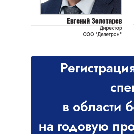
Регистраци
спе
в области 
на годовую пр