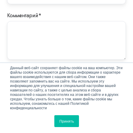
Комментарий
*
Данный веб-сайт сохраняет файлы cookie на ваш компьютер. Эти
Я даю согласие на коммуникации в связи с
файлы cookie используются для сбора информации о характере
вашего взаимодействия с нашим веб-сайтом. Они также
изданием журнала "Системы безопасность",
позволяют запомнить вас на сайте. Мы используем эту
информацию для улучшения и специальной настройки вашей
предусмотренные
Согласием на обработку
навигации по сайту, а также с целью анализа и сбора
показателей о наших посетителях на этом веб-сайте и в других
персональных данных
*
средах. Чтобы узнать больше о том, какие файлы cookie мы
используем, ознакомьтесь с нашей Политикой
конфиденциальности
Я даю своё Согласие на обработку моих
Принять
персональных данных. С
"Политикой
конфиденциальности"
ознакомлен и согласен.
*