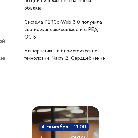
общей системы безопасности
объекта
Система PERCo-Web 3.0 получила
сертификат совместимости с РЕД
ОС 8
ой
Альтернативные биометрические
ые
технологии. Часть 2. Сердцебиение
Академия
СКУД:
4 сентября | 11:00
мобильный
доступ,