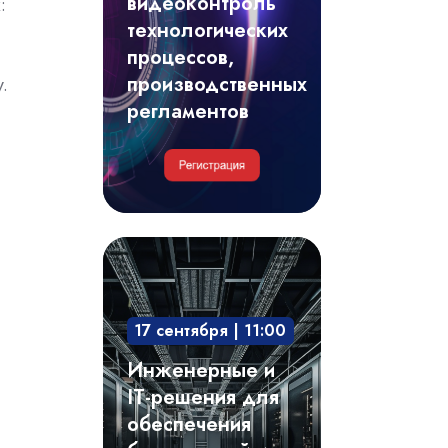
видеоконтроль
:
регламентов
технологических
процессов,
производственных
.
регламентов
Инженерные
и
IT-
17 сентября | 11:00
решения
для
Инженерные и
обеспечения
IT-решения для
безотказной
обеспечения
и