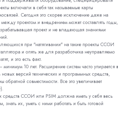
и и поддерживали оборудование, специфицировали
оекты включали в себя так называемые карты
освязей. Сегодня это скорее исключение даже на
 между проектом и внедрением может составлять годы,
азрабатывавшая проект и не владеющая знаниями
ний.
вляющихся при "натягивании" на такие проекты ССОИ
таллятора и опять же для разработчика неуправляемо
ят, и это есть факт.
 минимум 10 лет. Расширение систем часто упирается 
 новых версий технических и программных средств,
ы обратной совместимости. Все это увеличивает
).
х средств ССОИ или PSIM должна иметь у себя весь
, знать их, уметь с ними работать и быть готовой