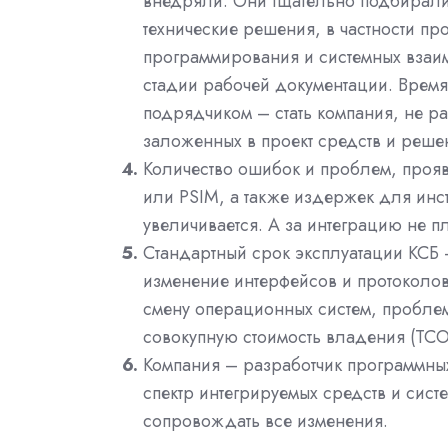
внедряли. Они тщательно подбирал
технические решения, в частности пр
программирования и системных взаим
стадии рабочей документации. Время
подрядчиком – стать компания, не р
заложенных в проект средств и реше
Количество ошибок и проблем, проя
или PSIM, а также издержек для инс
увеличивается. А за интеграцию не плат
Стандартный срок эксплуатации КСБ –
изменение интерфейсов и протоколов
смену операционных систем, проблем
совокупную стоимость владения (TCO
Компания – разработчик программны
спектр интегрируемых средств и систем
сопровождать все изменения.