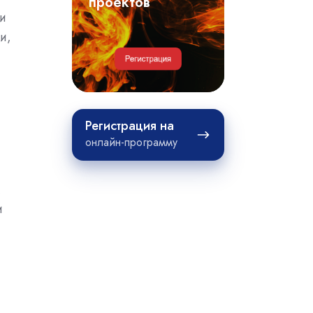
примеры
проектов
 и
проектов
и,
Регистрация
Регистрация на
на
онлайн-программу
и