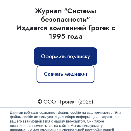
Журнал "Системы
безопасности"
Издается компанией Гротек с
1995 года
Оформить подписку
Скачать медиакит
© ООО "Гротек" (2026)
Новости
|
Статьи
|
Обзоры
|
Журнал
|
О нас
Данный веб-сайт сохраняет файлы cookie на ваш компьютер. Эти
файлы cookie используются для сбора информации о характере
вашего взаимодействия с нашим веб-сайтом. Они также
Политика конфиденциальности
позволяют запомнить вас на сайте. Мы используем эту
информацию для улучшения и специальной настройки вашей