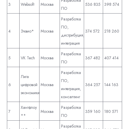
Разработка
3
Websoft
Москва
536 835
398 574
ПО
Разработка
ПО,
4
Эквио*
Москва
374 572
218 260
дистрибуция,
интеграция
Разработка
5
VK Tech
Москва
367 482
407 414
ПО
Разработка
Лига
ПО,
6
цифровой
Москва
364 257
144 163
интеграция,
экономики
консалтинг
Хантфлоу
Разработка
7
Москва
359 160
180 571
**
ПО
Разработка