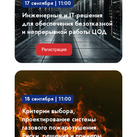
17 сентября | 11:00
безотказной
и
Инженерные и IT-решения
непрерывной
для обеспечения безотказной
работы
и непрерывной работы ЦОД
ЦОД
Критерии
выбора,
проектирование
18 сентября | 11:00
системы
газового
Критерии выбора,
пожаротушения.
проектирование системы
Риски,
газового пожаротушения.
решения
Риски, решения и примеры