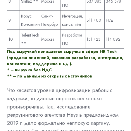
8
Skillaz **
Москва
337 885
346 578
ПО
Корус
Санкт-
Интеграция,
9
311 400
Н/д
Консалтинг
Петербург
консалтинг
TalentTech
Разработка
10
Москва
151 423
114 092
**
ПО
Под выручкой понимается выручка в сфере HR Tech
(продажа лицензий, заказная разработка, интеграция,
консалтинг, поддержка и т.д.).
* – выручка без НДС
** – по данным из открытых источников
Что касается уровня
цифровизации
работы с
кадрами, то данные опросов несколько
противоречивы. Так, исследование
рекрутингового агентства Hays в предковидном
2019 г. дало формально неплохую картину,