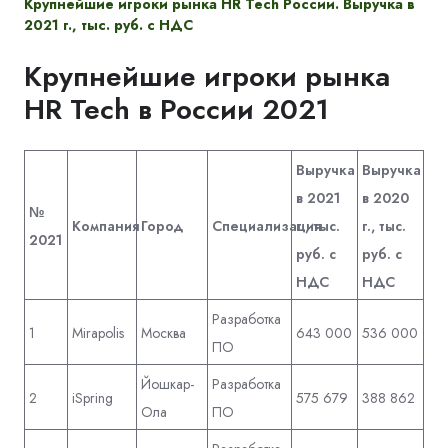
Крупнейшие игроки рынка HR Tech
России.
Выручка в
2021 г., тыс. руб. с
НДС
Крупнейшие игроки рынка
HR Tech в России 2021
Выручка
Выручка
в 2021
в 2020
№
Компания
Город
Специализация
г., тыс.
г., тыс.
2021
руб. с
руб. с
НДС
НДС
Разработка
1
Mirapolis
Москва
643 000
536 000
ПО
Йошкар-
Разработка
2
iSpring
575 679
388 862
Ола
ПО