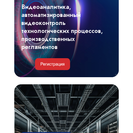
процессов,
Видеоаналитика,
производственных
автоматизированный
регламентов
видеоконтроль
технологических процессов,
производственных
регламентов
Инженерные
и
IT-
решения
для
обеспечения