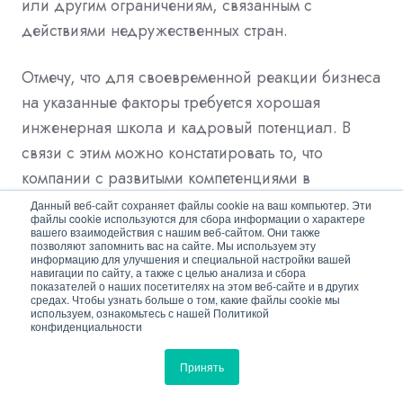
или другим ограничениям, связанным с
действиями недружественных стран.
Отмечу, что для своевременной реакции бизнеса
на указанные факторы требуется хорошая
инженерная школа и кадровый потенциал. В
связи с этим можно констатировать то, что
компании с развитыми компетенциями в
разработке и производстве оборудования и
Данный веб-сайт сохраняет файлы cookie на ваш компьютер. Эти
файлы cookie используются для сбора информации о характере
программного обеспечения менее подвержены
вашего взаимодействия с нашим веб-сайтом. Они также
позволяют запомнить вас на сайте. Мы используем эту
влиянию внешних факторов, следовательно,
информацию для улучшения и специальной настройки вашей
навигации по сайту, а также с целью анализа и сбора
наиболее устойчива такая бизнес-модель.
показателей о наших посетителях на этом веб-сайте и в других
средах. Чтобы узнать больше о том, какие файлы cookie мы
используем, ознакомьтесь с нашей Политикой
Андрей Артюшкин, СБ Инжиниринг
конфиденциальности
Принять
За последние несколько лет наблюдается
тенденция расширения функционала СКУД. Это