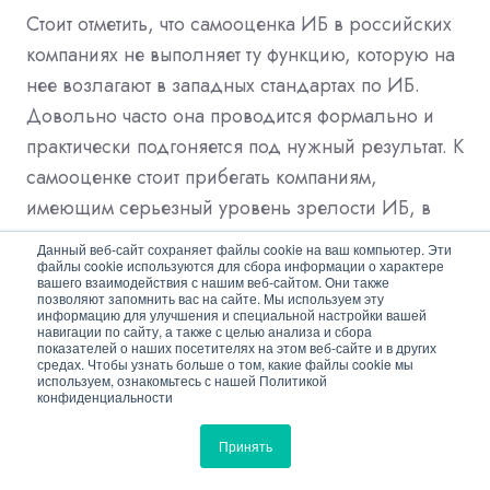
Стоит отметить, что самооценка ИБ в российских
компаниях не выполняет ту функцию, которую на
нее возлагают в западных стандартах по ИБ.
Довольно часто она проводится формально и
практически подгоняется под нужный результат. К
самооценке стоит прибегать компаниям,
имеющим серьезный уровень зрелости ИБ, в
качестве подготовительного шага к проведению
Данный веб-сайт сохраняет файлы cookie на ваш компьютер. Эти
внешней независимой оценки.
файлы cookie используются для сбора информации о характере
вашего взаимодействия с нашим веб-сайтом. Они также
позволяют запомнить вас на сайте. Мы используем эту
информацию для улучшения и специальной настройки вашей
Опубликовано в журнале "Системы
навигации по сайту, а также с целью анализа и сбора
показателей о наших посетителях на этом веб-сайте и в других
безопасности" №1/2021
средах. Чтобы узнать больше о том, какие файлы cookie мы
используем, ознакомьтесь с нашей Политикой
конфиденциальности
Обзор технических средств обнаружения и
Принять
подавления дронов