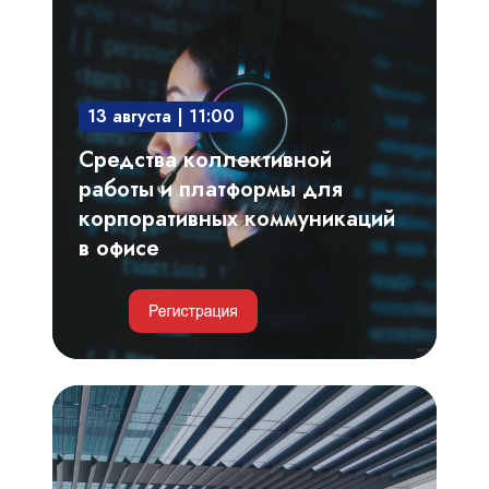
коллективной
работы
и
платформы
13 августа | 11:00
для
корпоративных
Средства коллективной
коммуникаций
работы и платформы для
в
корпоративных коммуникаций
офисе
в офисе
Умные
парковки
и