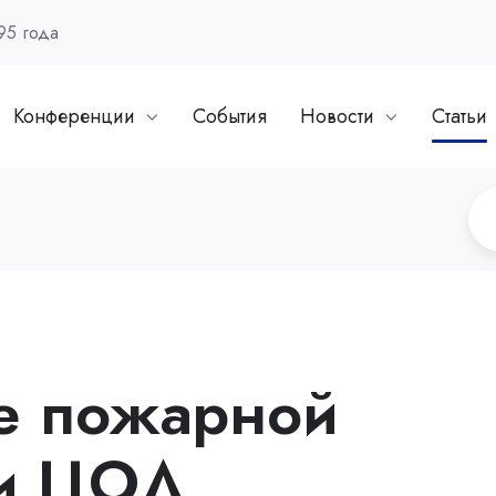
95 года
Конференции
События
Новости
Статьи
е пожарной
ти ЦОД