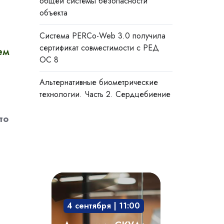
общей системы безопасности
объекта
Система PERCo-Web 3.0 получила
сертификат совместимости с РЕД
ем
ОС 8
Альтернативные биометрические
технологии. Часть 2. Сердцебиение
то
Академия
СКУД:
4 сентября | 11:00
мобильный
доступ,