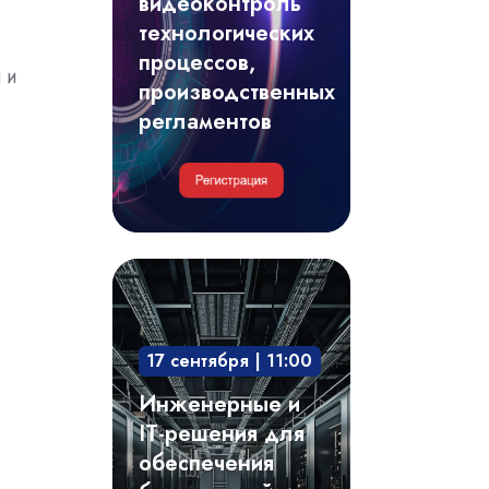
видеоконтроль
регламентов
технологических
процессов,
 и
производственных
регламентов
и
Инженерные
и
IT-
17 сентября | 11:00
решения
для
Инженерные и
обеспечения
IT-решения для
безотказной
обеспечения
и