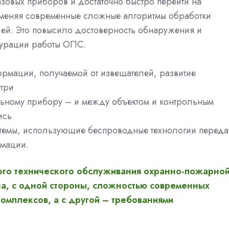
азовых приборов и достаточно быстро перейти на
меняя современные сложные алгоритмы обработки
ей. Это повысило достоверность обнаружения и
гурации работы ОПС.
рмации, получаемой от извещателей, развитие
утри
ольному прибору – и между объектом и контрольным
ись
стемы, использующие беспроводные технологии переда
рмации.
ого технического обслуживания охранно-пожарно
а, с одной стороны,
сложностью современных
омплексов, а с другой – требованиями