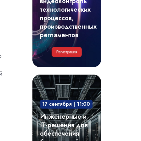
видеоконтроль
регламентов
технологических
процессов,
производственных
регламентов
о
й
Инженерные
и
IT-
17 сентября | 11:00
решения
для
Инженерные и
обеспечения
IT-решения для
безотказной
обеспечения
и