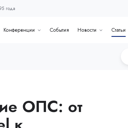
95 года
Конференции
События
Новости
Статьи
ие ОПС: от
el к