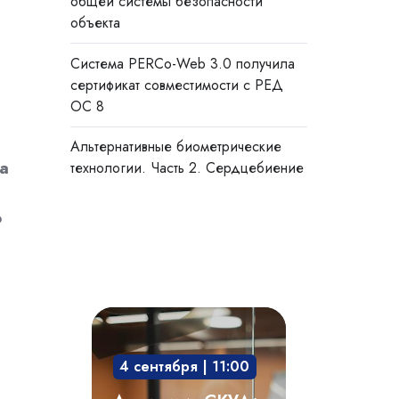
общей системы безопасности
объекта
Система PERCo-Web 3.0 получила
сертификат совместимости с РЕД
ОС 8
Альтернативные биометрические
на
технологии. Часть 2. Сердцебиение
о
Академия
СКУД:
4 сентября | 11:00
мобильный
доступ,