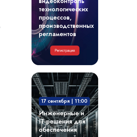
видеоконтроль
регламентов
технологических
процессов,
производственных
е
регламентов
Инженерные
и
IT-
17 сентября | 11:00
решения
для
Инженерные и
обеспечения
IT-решения для
безотказной
обеспечения
и