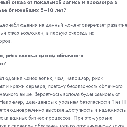
вый отказ от локальной записи и просмотра в
тиве ближайших 5–10 лет?
видеонаблюдения на данный момент опережает развити
й отказ возможен, в первую очередь на
оров.
, риск взлома систем облачного
ми?
блюдения менее велик, чем, например, риск
т и кражи сервера, поэтому безопасность облачного
много выше. Вероятность взлома будет зависеть от
Например, дата-центры с уровнем безопасности Tier III
уется одновременно высокая доступность и надежность
ески важных бизнес-процессов. При этом уровне
туп к серверам обеспечен только ограниченному кругу