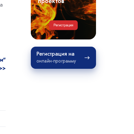
примеры
проектов
на
проектов
Регистрация
Регистрация на
на
и"
онлайн-программу
>>