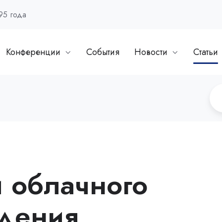
95 года
Конференции
События
Новости
Статьи
 облачного
дения