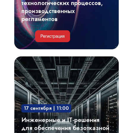
технологических процессов,
производственных
регламентов
Инженерные
и
IT-
решения
для
обеспечения
17 сентября | 11:00
безотказной
и
Инженерные и IT-решения
непрерывной
для обеспечения безотказной