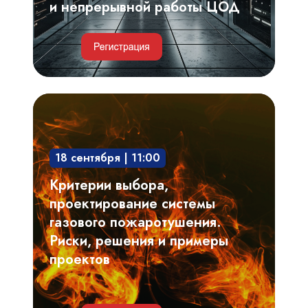
работы
и непрерывной работы ЦОД
ЦОД
Критерии
выбора,
проектирование
18 сентября | 11:00
системы
газового
Критерии выбора,
пожаротушения.
проектирование системы
Риски,
газового пожаротушения.
решения
Риски, решения и примеры
и
проектов
примеры
проектов