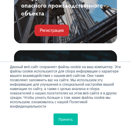
опасного производственного
объекта
Средства
коллективной
Данный веб-сайт сохраняет файлы cookie на ваш компьютер. Эти
работы
файлы cookie используются для сбора информации о характере
вашего взаимодействия с нашим веб-сайтом. Они также
и
позволяют запомнить вас на сайте. Мы используем эту
информацию для улучшения и специальной настройки вашей
платформы
навигации по сайту, а также с целью анализа и сбора
13 августа | 11:00
показателей о наших посетителях на этом веб-сайте и в других
для
средах. Чтобы узнать больше о том, какие файлы cookie мы
используем, ознакомьтесь с нашей Политикой
корпоративных
Средства коллективной
конфиденциальности
коммуникаций
работы и платформы для
в
Принять
корпоративных коммуникаций
офисе
в офисе