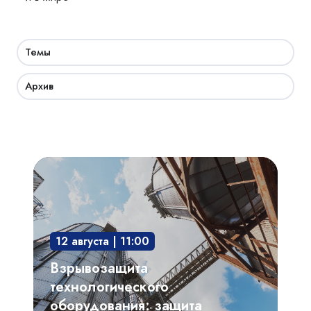
Темы
Архив
Взрывозащита
технологического
оборудования:
защита
12 августа | 11:00
опасного
производственного
Взрывозащита
объекта
технологического
оборудования: защита