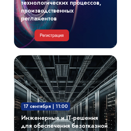
технологических процессов,
производственных
регламентов
Инженерные
и
IT-
решения
для
обеспечения
17 сентября | 11:00
безотказной
и
Инженерные и IT-решения
непрерывной
для обеспечения безотказной