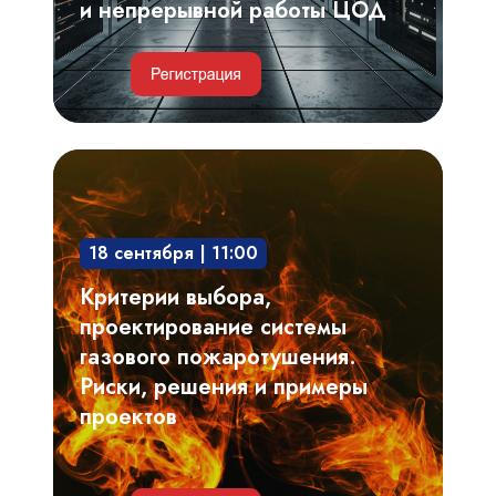
работы
и непрерывной работы ЦОД
ЦОД
Критерии
выбора,
проектирование
18 сентября | 11:00
системы
газового
Критерии выбора,
пожаротушения.
проектирование системы
Риски,
газового пожаротушения.
решения
Риски, решения и примеры
и
проектов
примеры
проектов