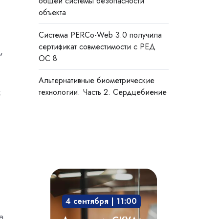
общей системы безопасности
объекта
Система PERCo-Web 3.0 получила
сертификат совместимости с РЕД
,
ОС 8
Альтернативные биометрические
к
технологии. Часть 2. Сердцебиение
Академия
СКУД:
4 сентября | 11:00
мобильный
доступ,
а.