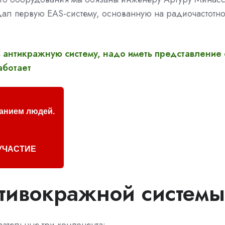
здал первую EAS-систему, основанную на радиочастотн
 антикражную систему, надо иметь представление 
работает
анием людей.
УЧАСТИЕ
тивокражной системы