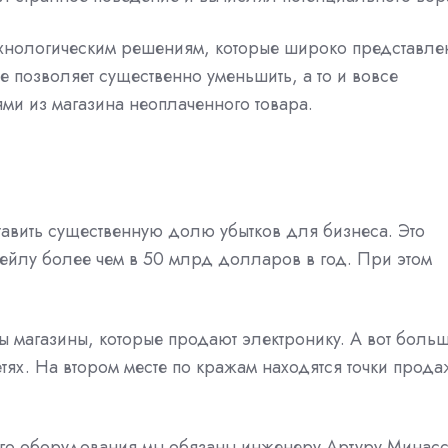
ехнологическим решениям, которые широко представле
е позволяет существенно уменьшить, а то и вовсе
ми из магазина неоплаченного товара.
ставить существенную долю убытков для бизнеса. Это
ейлу более чем в 50 млрд долларов в год. При этом
ны магазины, которые продают электронику. А вот боль
етях. На втором месте по кражам находятся точки прода
го оборудования мы обязаны инженеру Артуру Минасс