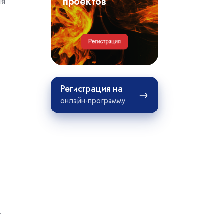
примеры
проектов
ня
проектов
Регистрация
Регистрация на
на
онлайн-программу
у