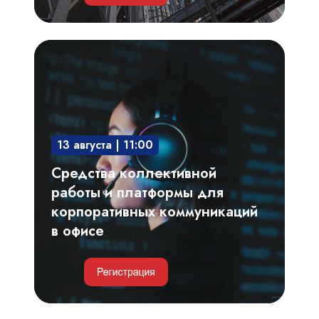
Средства
коллективной
работы
и
платформы
13 августа | 11:00
для
корпоративных
Средства коллективной
коммуникаций
работы и платформы для
в
корпоративных коммуникаций
офисе
в офисе