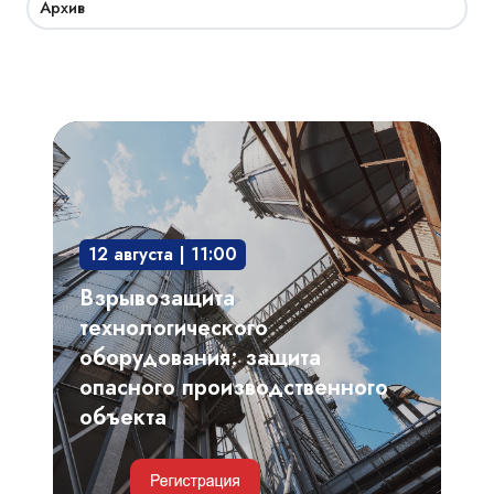
Архив
Взрывозащита
технологического
оборудования:
защита
12 августа | 11:00
опасного
производственного
Взрывозащита
объекта
технологического
оборудования: защита
опасного производственного
объекта