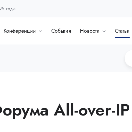
95 года
Конференции
События
Новости
Статьи
рума All-over-IP