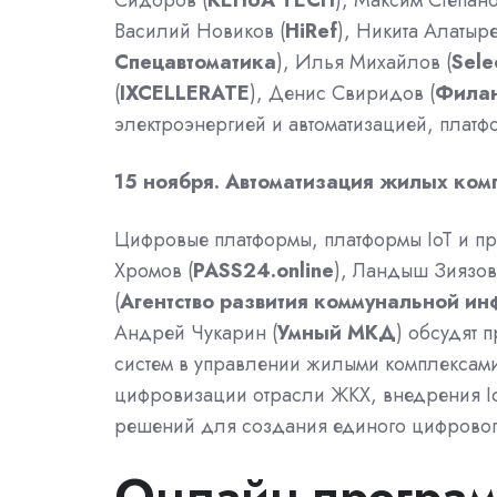
Сидоров (
КEHUA TECH
), Максим Степано
Василий Новиков (
HiRef
), Никита Алатыре
Спецавтоматика
), Илья Михайлов (
Sele
(
IXCELLERATE
), Денис Свиридов (
Фила
электроэнергией и автоматизацией, плат
15 ноября. Автоматизация жилых ком
Цифровые платформы, платформы IoT и п
Хромов (
PASS24.online
), Ландыш Зиязов
(
Агентство развития коммунальной ин
Андрей Чукарин (
Умный МКД
) обсудят 
систем в управлении жилыми комплексами
цифровизации отрасли ЖКХ, внедрения Io
решений для создания единого цифрового
Онлайн-программ