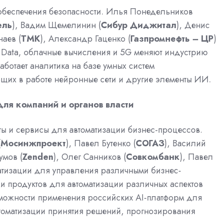
обеспечения безопасности. Илья Понедельников
ель
), Вадим Щемелинин (
Сибур Диджитал
), Денис
аев (
ТМК
), Александр Гаценко (
Газпромнефть – ЦР
)
ig Data, облачные вычисления и 5G меняют индустрию
ботает аналитика на базе умных систем
щих в работе нейронные сети и другие элементы ИИ.
ля компаний и органов власти
ы и сервисы для автоматизации бизнес-процессов.
(
Мосинжпроект
), Павел Бутенко (
СОГАЗ
), Василий
умов (
Zenden
), Олег Санников (
Совкомбанк
), Павел
матизации для управления различными бизнес-
и продуктов для автоматизации различных аспектов
озможности применения российских AI-платформ для
томатизации принятия решений, прогнозирования