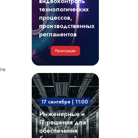
видеоконтроль
регламентов
технологических
процессов,
производственных
регламентов
йте
Инженерные
и
IT-
17 сентября | 11:00
решения
для
Инженерные и
обеспечения
IT-решения для
безотказной
обеспечения
и