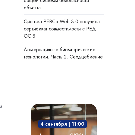
общей системы безопасности
объекта
Система PERCo-Web 3.0 получила
сертификат совместимости с РЕД
ОС 8
Альтернативные биометрические
технологии. Часть 2. Сердцебиение
и
Академия
СКУД:
4 сентября | 11:00
мобильный
доступ,