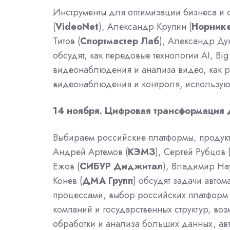
Инструменты для оптимизации бизнеса и 
(
VideoNet
), Александр Крупин (
Норник
Титов (
Спортмастер Лаб
), Александр Дун
обсудят, как передовые технологии AI, B
видеонаблюдения и анализа видео, как ра
видеонаблюдения и контроля, использую
14 ноября. Цифровая трансформация д
Выбираем российские платформы, продукт
Андрей Артемов (
КЭМЗ
), Сергей Рубцов 
Ежов (
СИБУР Диджитал
), Владимир На
Конев (
ДМА Групп
) обсудят задачи авто
процессами, выбор российских платформ 
компаний и государственных структур, в
обработки и анализа больших данных, ав