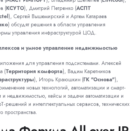
в (
МАСТ ИМПОРТ
), Владимир Шепелев (
Envicool
),
в (
КСУТО
), Дмитрий Петренко (
АСПТ
ctel
), Сергей Вышемирский и Артем Катараев
нко
) обсудят решения в области управления
формы управления инфраструктурой ЦОД.
плексов и умное управление недвижимостью
риложения для управления подсистемами. Алексей
а (
Территория комфорта
), Вадим Каретников
фраструктуры
), Игорь Краюшкин (
ГК "Основа"
),
применение новых технологий, автоматизации и смарт-
 и недвижимостью, кейсы и задачи автоматизации и
T-решений и интеллектуальных сервисов, технических
 пространства.
а Форума All-over-IP