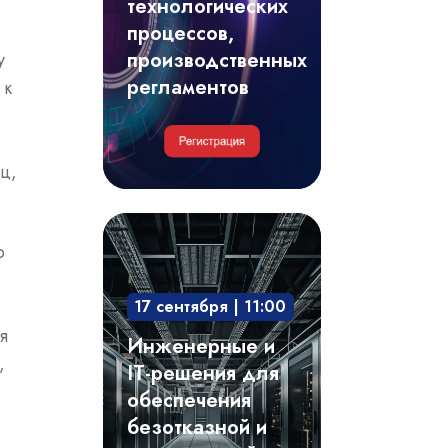
регламентов
технологических
процессов,
производственных
у
регламентов
 к
ц,
Инженерные
о
и
IT-
17 сентября | 11:00
решения
я
для
Инженерные и
,
обеспечения
IT-решения для
безотказной
обеспечения
и
безотказной и