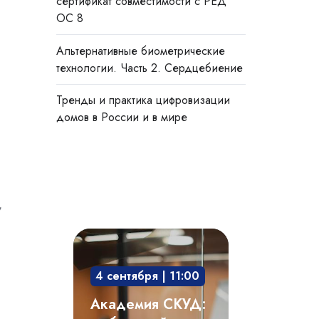
сертификат совместимости с РЕД
ОС 8
Альтернативные биометрические
технологии. Часть 2. Сердцебиение
Тренды и практика цифровизации
домов в России и в мире
,
Академия
СКУД:
4 сентября | 11:00
мобильный
доступ,
Академия СКУД:
бесконтактная