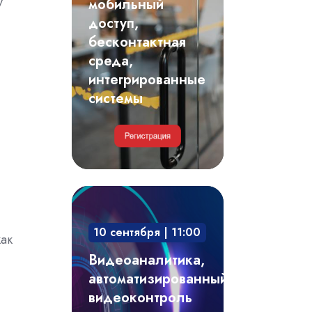
у
мобильный
среда,
доступ,
интегрированные
бесконтактная
системы
среда,
интегрированные
системы
Видеоаналитика,
автоматизированный
10 сентября | 11:00
видеоконтроль
как
технологических
Видеоаналитика,
процессов,
автоматизированный
производственных
видеоконтроль