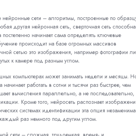
е нейронные сети – алгоритмы, построенные по образц
юбая другая нейронная сеть, сверточная сеть способна
а постепенно начинает сама определять ключевые
бучение происходит на базе огромных массивов
точной сетью это изображения, например фотографии ли
ых к камере под разным углом.
ных компьютерах может занимать недели и месяцы. Н
а начинает работать в сотни и тысячи раз быстрее, чем
ршает вычисления параллельно, а не последовательно,
икации. Кроме того, нейросеть распознает изображени
ических системах идентификации эта опция незаменима
 каждый раз немного под другим углом.
ной сети – сложная, трудоемкая, время- и