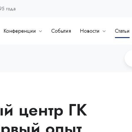
95 года
Конференции
События
Новости
Статьи
й центр ГК
ервый опыт