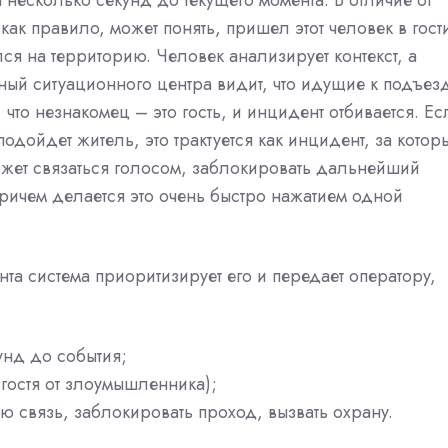
несколько секунд до текущего момента. В отличие от
ак правило, может понять, пришел этот человек в гост
я на территорию. Человек анализирует контекст, а
ный ситуационного центра видит, что идущие к подъез
что незнакомец – это гость, и инцидент отбивается. Ес
подойдет житель, это трактуется как инцидент, за котор
ожет связаться голосом, заблокировать дальнейший
причем делается это очень быстро нажатием одной
а система приоритизирует его и передает оператору,
унд до события;
 гостя от злоумышленника);
ую связь, заблокировать проход, вызвать охрану.