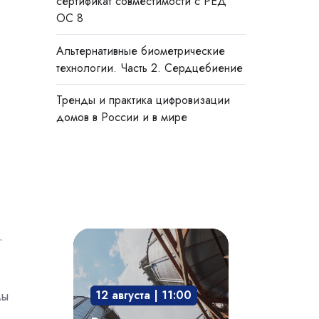
сертификат совместимости с РЕД
ОС 8
Альтернативные биометрические
технологии. Часть 2. Сердцебиение
Тренды и практика цифровизации
домов в России и в мире
й
.
Взрывозащита
технологического
оборудования:
12 августа | 11:00
мы
защита
опасного