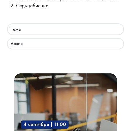
2. Сердцебиение
Темы
Архив
Академия
СКУД:
мобильный
доступ,
бесконтактная
среда,
4 сентября | 11:00
интегрированные