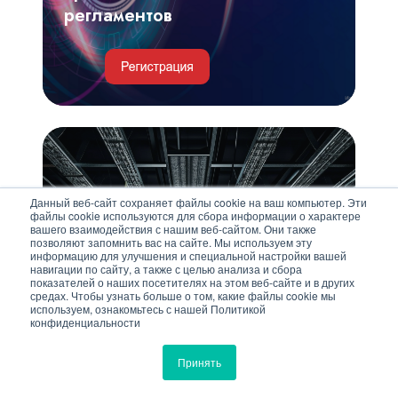
регламентов
Инженерные
и
IT-
Данный веб-сайт сохраняет файлы cookie на ваш компьютер. Эти
решения
файлы cookie используются для сбора информации о характере
вашего взаимодействия с нашим веб-сайтом. Они также
для
позволяют запомнить вас на сайте. Мы используем эту
информацию для улучшения и специальной настройки вашей
обеспечения
навигации по сайту, а также с целью анализа и сбора
17 сентября | 11:00
показателей о наших посетителях на этом веб-сайте и в других
безотказной
средах. Чтобы узнать больше о том, какие файлы cookie мы
используем, ознакомьтесь с нашей Политикой
и
Инженерные и IT-решения
конфиденциальности
непрерывной
для обеспечения безотказной
работы
и непрерывной работы ЦОД
Принять
ЦОД