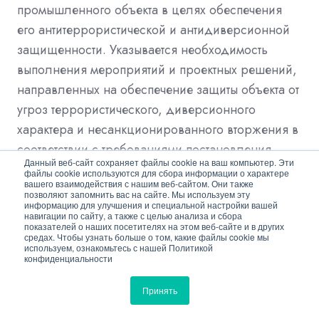
промышленного объекта в целях обеспечения
его антитеррористической и антидиверсионной
защищенности. Указывается необходимость
выполнения мероприятий и проектных решений,
направленных на обеспечение защиты объекта от
угроз террористического, диверсионного
характера и несанкционированного вторжения в
соответствии с требованиями постановления
Данный веб-сайт сохраняет файлы cookie на ваш компьютер. Эти
Правительства Российской Федерации от 1
файлы cookie используются для сбора информации о характере
вашего взаимодействия с нашим веб-сайтом. Они также
марта 2024 г. № 258 "Об утверждении
позволяют запомнить вас на сайте. Мы используем эту
информацию для улучшения и специальной настройки вашей
требований к антитеррористической
навигации по сайту, а также с целью анализа и сбора
защищенности объектов (территорий)
показателей о наших посетителях на этом веб-сайте и в других
средах. Чтобы узнать больше о том, какие файлы cookie мы
промышленности, находящихся в ведении или
используем, ознакомьтесь с нашей Политикой
конфиденциальности
относящихся к сфере деятельности министерства
промышленности и торговли РФ, и формы
Принять
паспорта безопасности этих объектов