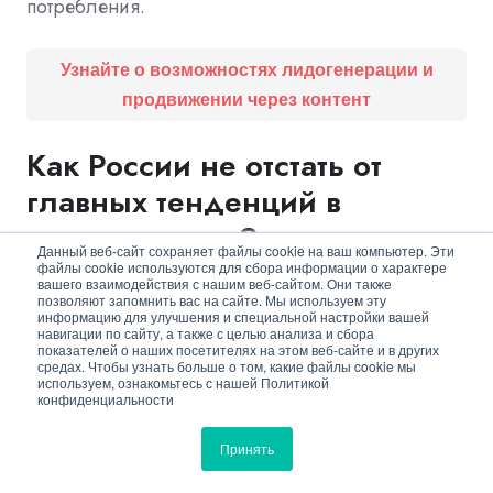
потребления.
Узнайте о возможностях лидогенерации и
продвижении через контент
Как России не отстать от
главных тенденций в
тепловидении?
Данный веб-сайт сохраняет файлы cookie на ваш компьютер. Эти
файлы cookie используются для сбора информации о характере
вашего взаимодействия с нашим веб-сайтом. Они также
К основным тенденциям в области разработок
позволяют запомнить вас на сайте. Мы используем эту
информацию для улучшения и специальной настройки вашей
ИК-датчиков и систем относятся:
навигации по сайту, а также с целью анализа и сбора
показателей о наших посетителях на этом веб-сайте и в других
средах. Чтобы узнать больше о том, какие файлы cookie мы
Переход на многодиапазонные ИК-системы
используем, ознакомьтесь с нашей Политикой
конфиденциальности
с различными датчиками высокого
разрешения и совмещение формируемых
Принять
изображений для лучшего решения задач