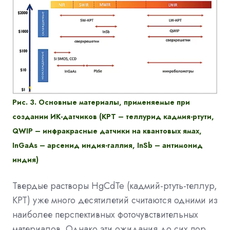
Рис. 3. Основные материалы, применяемые при
создании ИК-датчиков (КРТ – теллурид кадмия-ртути,
QWIP – инфракрасные датчики на квантовых ямах,
InGaAs – арсенид индия-галлия, InSb – антимонид
индия)
Твердые растворы HgCdTe (кадмий-ртуть-теллур,
КРТ) уже много десятилетий считаются одними из
наиболее перспективных фоточувствительных
материалов. Однако эти ожидания до сих пор