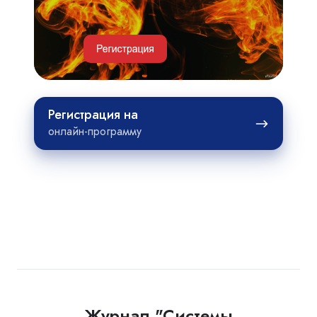
примеры
проектов
Регистрация
Регистрация на
на
онлайн-программу
Журнал "Системы