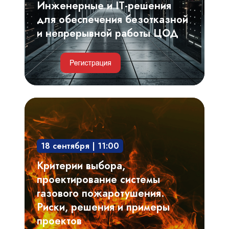
и
Инженерные и IT-решения
непрерывной
для обеспечения безотказной
работы
и непрерывной работы ЦОД
ЦОД
Критерии
выбора,
проектирование
18 сентября | 11:00
системы
газового
Критерии выбора,
пожаротушения.
проектирование системы
Риски,
газового пожаротушения.
решения
Риски, решения и примеры
и
проектов