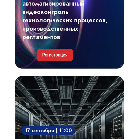
производственных
автоматизированный
регламентов
видеоконтроль
технологических процессов,
производственных
регламентов
Инженерные
и
IT-
решения
для
обеспечения
17 сентября | 11:00
безотказной