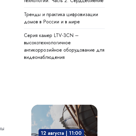
технологии. Часть 2. Сердцебиение
Тренды и практика цифровизации
домов в России и в мире
Cерия камер LTV-3CN –
высокотехнологичное
антикоррозийное оборудование для
видеонаблюдения
Взрывозащита
технологического
оборудования:
ны
12 августа | 11:00
защита