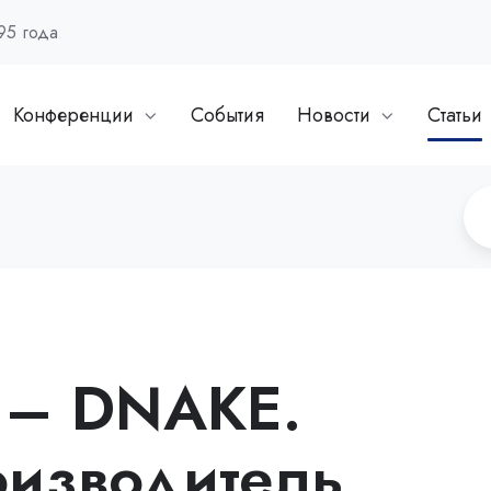
95 года
Конференции
События
Новости
Статьи
 – DNAKE.
оизводитель