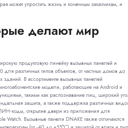
рая может упростить жизнь и конечным заказчикам, и
торые делают мир
широкую продуктовую линейку вызывных панелей и
0 для различных типов объектов, от частных домов до
х зданий. В ассортименте вызывных панелей
 многоабонентские модели, работающие на Android и
нкциями, такими как распознавание лиц, широкий уго
вандальная защита, а также поддержка различных видо
, ПИН-коды, открытие двери из приложения для
pple Watch. Вызывные панели DNAKE также отличаются
мпературам (от -40 до +55°C) и защитой от влаги и пы