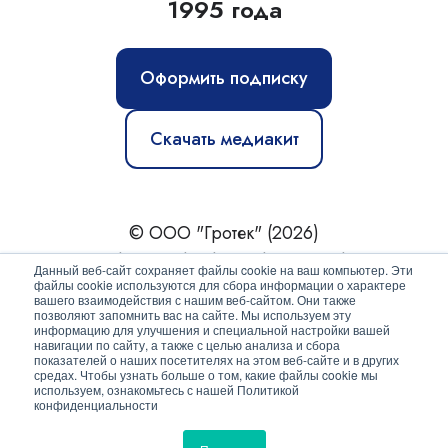
1995 года
Оформить подписку
Скачать медиакит
© ООО "Гротек" (2026)
Новости
|
Статьи
|
Обзоры
|
Журнал
|
О нас
Данный веб-сайт сохраняет файлы cookie на ваш компьютер. Эти
файлы cookie используются для сбора информации о характере
вашего взаимодействия с нашим веб-сайтом. Они также
Политика конфиденциальности
позволяют запомнить вас на сайте. Мы используем эту
информацию для улучшения и специальной настройки вашей
Согласие на обработку персональных данных
навигации по сайту, а также с целью анализа и сбора
показателей о наших посетителях на этом веб-сайте и в других
средах. Чтобы узнать больше о том, какие файлы cookie мы
используем, ознакомьтесь с нашей Политикой
конфиденциальности