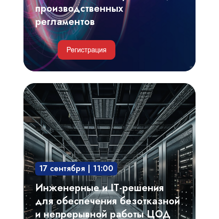
производственных
регламентов
Инженерные
и
IT-
решения
для
обеспечения
17 сентября | 11:00
безотказной
и
Инженерные и IT-решения
непрерывной
для обеспечения безотказной
работы
и непрерывной работы ЦОД