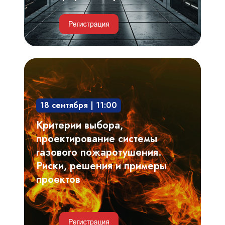
ЦОД
Критерии
выбора,
проектирование
18 сентября | 11:00
системы
газового
Критерии выбора,
пожаротушения.
проектирование системы
Риски,
газового пожаротушения.
решения
Риски, решения и примеры
и
проектов
примеры
проектов