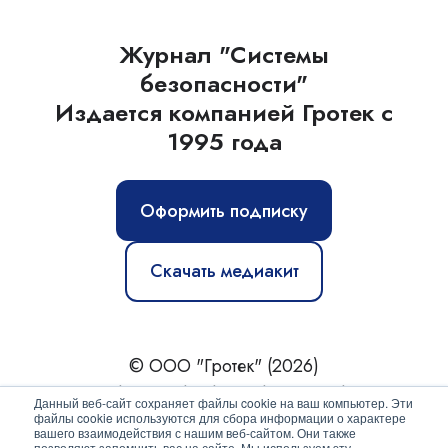
Журнал "Системы
безопасности"
Издается компанией Гротек с
1995 года
Оформить подписку
Скачать медиакит
© ООО "Гротек" (2026)
Новости
|
Статьи
|
Обзоры
|
Журнал
|
О нас
Данный веб-сайт сохраняет файлы cookie на ваш компьютер. Эти
файлы cookie используются для сбора информации о характере
вашего взаимодействия с нашим веб-сайтом. Они также
Политика конфиденциальности
позволяют запомнить вас на сайте. Мы используем эту