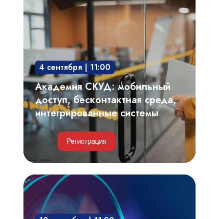
СКУД:
мобильный
доступ,
бесконтактная
среда,
4 сентября | 11:00
интегрированные
системы
Академия СКУД: мобильный
доступ, бесконтактная среда,
интегрированные системы
Видеоаналитика,
автоматизированный
видеоконтроль