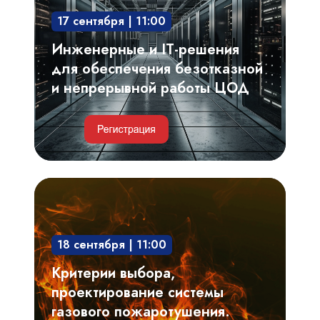
обеспечения
17 сентября | 11:00
безотказной
и
Инженерные и IT-решения
непрерывной
для обеспечения безотказной
работы
и непрерывной работы ЦОД
ЦОД
Критерии
выбора,
проектирование
18 сентября | 11:00
системы
газового
Критерии выбора,
пожаротушения.
проектирование системы
Риски,
газового пожаротушения.