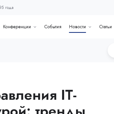
95 года
Конференции
События
Новости
Статьи
авления IT-
урой: тренды,