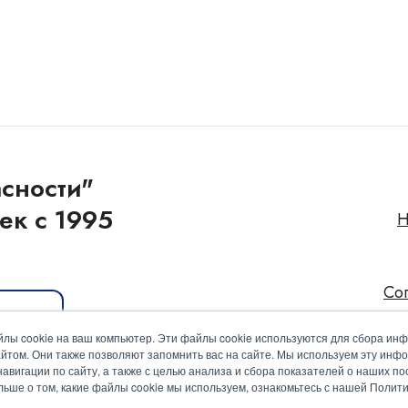
сности"
ек с 1995
Н
Со
иакит
лы cookie на ваш компьютер. Эти файлы cookie используются для сбора ин
йтом. Они также позволяют запомнить вас на сайте. Мы используем эту инф
вигации по сайту, а также с целью анализа и сбора показателей о наших пос
ольше о том, какие файлы cookie мы используем, ознакомьтесь с нашей Поли