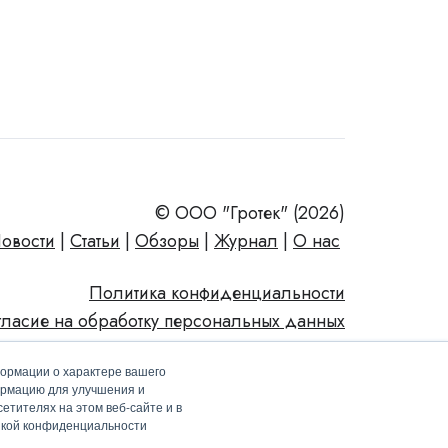
© ООО "Гротек" (2026)
овости
|
Статьи
|
Обзоры
|
Журнал
|
О нас
Политика конфиденциальности
гласие на обработку персональных данных
формации о характере вашего
ормацию для улучшения и
етителях на этом веб-сайте и в
тикой конфиденциальности