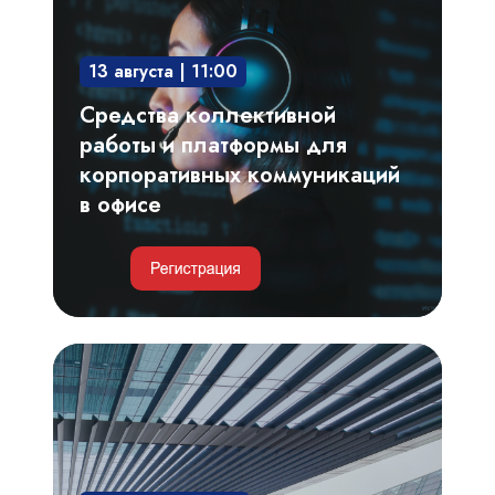
и
платформы
13 августа | 11:00
для
корпоративных
Средства коллективной
коммуникаций
работы и платформы для
в
корпоративных коммуникаций
офисе
в офисе
Умные
парковки
и
автоматизация
пропускного