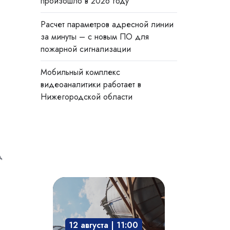
произошло в 2026 году
Расчет параметров адресной линии
за минуты – с новым ПО для
пожарной сигнализации
Мобильный комплекс
видеоаналитики работает в
Нижегородской области
д
Взрывозащита
технологического
оборудования:
12 августа | 11:00
защита