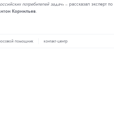
оссийских потребителей задач
рассказал эксперт по
»
—
нтон Корнильев
.
лосовой помощник
контакт-центр