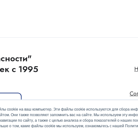
сности"
ек с 1995
Н
Со
иакит
лы cookie на ваш компьютер. Эти файлы cookie используются для сбора ин
йтом. Они также позволяют запомнить вас на сайте. Мы используем эту инф
вигации по сайту, а также с целью анализа и сбора показателей о наших пос
ольше о том, какие файлы cookie мы используем, ознакомьтесь с нашей Поли