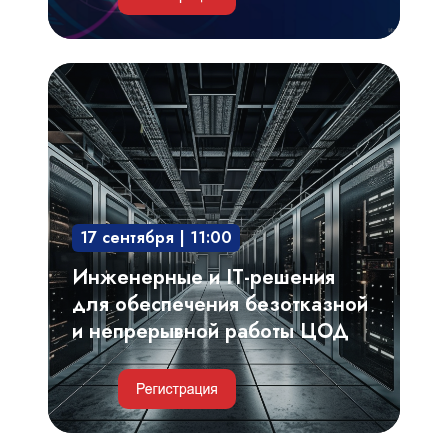
Инженерные
и
IT-
решения
для
обеспечения
17 сентября | 11:00
безотказной
и
Инженерные и IT-решения
непрерывной
для обеспечения безотказной
работы
и непрерывной работы ЦОД
ЦОД