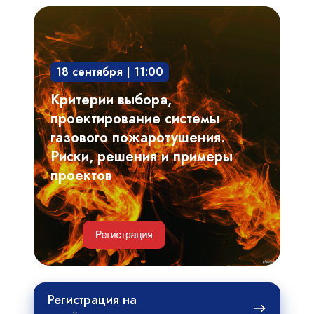
Критерии
выбора,
проектирование
18 сентября | 11:00
системы
газового
Критерии выбора,
пожаротушения.
проектирование системы
Риски,
газового пожаротушения.
решения
Риски, решения и примеры
и
проектов
примеры
проектов
Регистрация
Регистрация на
на