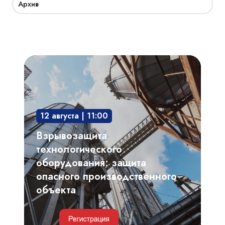
Архив
Взрывозащита
технологического
оборудования:
защита
12 августа | 11:00
опасного
производственного
Взрывозащита
объекта
технологического
оборудования: защита
опасного производственного
объекта