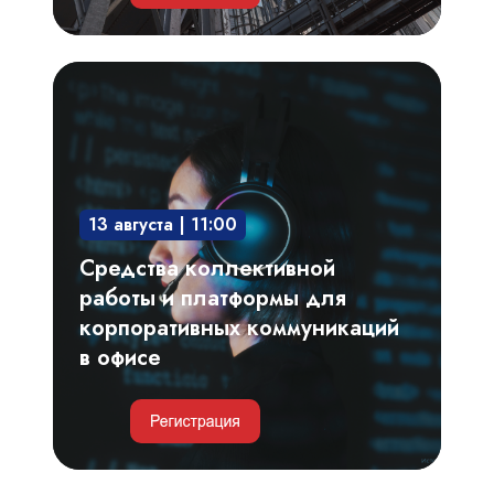
Средства
коллективной
работы
и
платформы
13 августа | 11:00
для
корпоративных
Средства коллективной
коммуникаций
работы и платформы для
в
корпоративных коммуникаций
офисе
в офисе