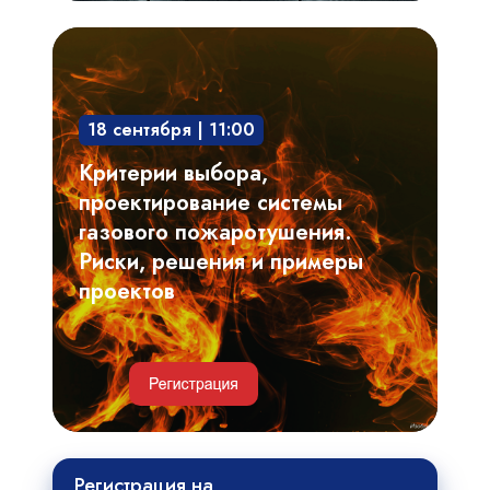
Критерии
выбора,
проектирование
18 сентября | 11:00
системы
газового
Критерии выбора,
пожаротушения.
проектирование системы
Риски,
газового пожаротушения.
решения
Риски, решения и примеры
и
проектов
примеры
проектов
Регистрация
Регистрация на