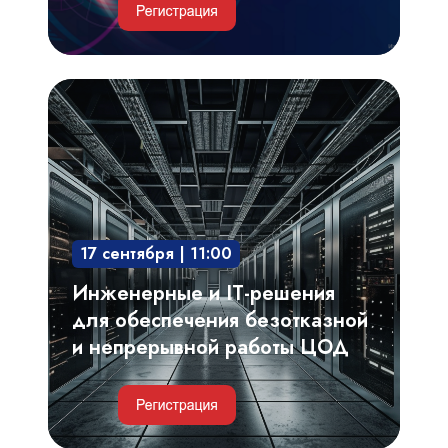
Инженерные
и
IT-
решения
для
обеспечения
17 сентября | 11:00
безотказной
и
Инженерные и IT-решения
непрерывной
для обеспечения безотказной
работы
и непрерывной работы ЦОД
ЦОД