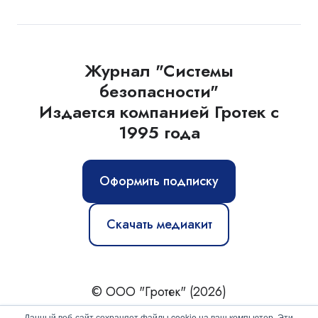
Журнал "Системы
безопасности"
Издается компанией Гротек с
1995 года
Оформить подписку
Скачать медиакит
© ООО "Гротек" (2026)
Новости
|
Статьи
|
Обзоры
|
Журнал
|
О нас
Данный веб-сайт сохраняет файлы cookie на ваш компьютер. Эти