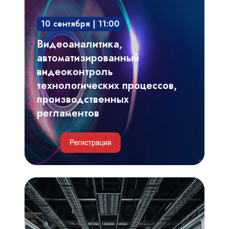
видеоконтроль
10 сентября | 11:00
технологических
процессов,
Видеоаналитика,
производственных
автоматизированный
регламентов
видеоконтроль
технологических процессов,
производственных
регламентов
Инженерные
и
IT-
решения