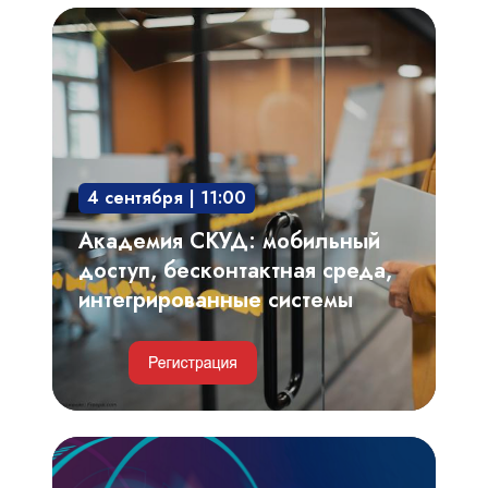
Академия
СКУД:
мобильный
доступ,
бесконтактная
среда,
4 сентября | 11:00
интегрированные
системы
Академия СКУД: мобильный
доступ, бесконтактная среда,
интегрированные системы
Видеоаналитика,
автоматизированный