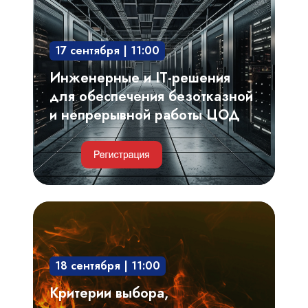
для
обеспечения
17 сентября | 11:00
безотказной
и
Инженерные и IT-решения
непрерывной
для обеспечения безотказной
работы
и непрерывной работы ЦОД
ЦОД
Критерии
выбора,
проектирование
18 сентября | 11:00
системы
газового
Критерии выбора,
пожаротушения.