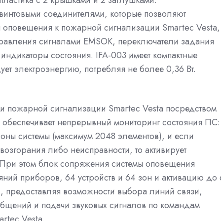
ластика с 2 крышками и 2 заглушками.
 винтовыми соединителями, которые позволяют
ы оповещения к пожарной сигнализации Smartec Vesta,
правления сигналами EMSOK, переключатели задания
 индикаторы состояния. IFA-003 имеет компактные
ует электроэнергию, потребляя не более 0,36 Вт.
 пожарной сигнализации Smartec Vesta посредством
н обеспечивает непрерывный мониторинг состояния ПС:
зоны системы (максимум 2048 элементов), и если
озгорания либо неисправности, то активирует
 При этом блок сопряжения системы оповещения
ний приборов, 64 устройств и 64 зон и активацию до
, предоставляя возможности выбора линий связи,
бщений и подачи звуковых сигналов по командам
rtec Vesta.