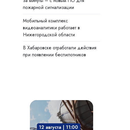
за минуты – с новым ПО для
пожарной сигнализации
Мобильный комплекс
видеоаналитики работает в
Нижегородской области
В Хабаровске отработали действия
при появлении беспилотников
Взрывозащита
технологического
оборудования:
12 августа | 11:00
защита