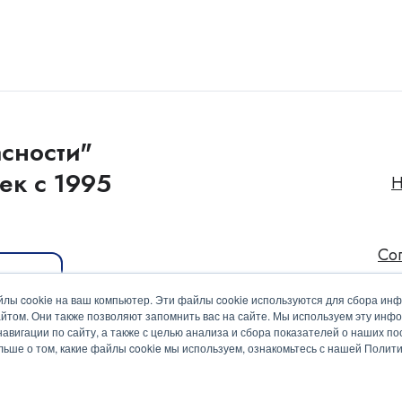
сности"
ек с 1995
Н
Со
иакит
лы cookie на ваш компьютер. Эти файлы cookie используются для сбора ин
йтом. Они также позволяют запомнить вас на сайте. Мы используем эту инф
вигации по сайту, а также с целью анализа и сбора показателей о наших пос
ольше о том, какие файлы cookie мы используем, ознакомьтесь с нашей Поли