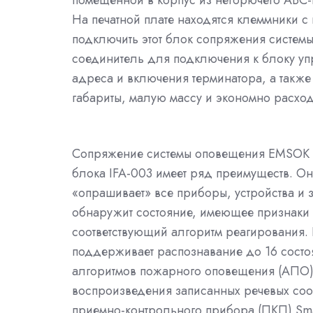
помещенной в корпус из негорючего АБС-п
На печатной плате находятся клеммники с
подключить этот блок сопряжения систем
соединитель для подключения к блоку у
адреса и включения терминатора, а также
габариты, малую массу и экономно расход
Сопряжение системы оповещения EMSOK и
блока IFA-003 имеет ряд преимуществ. О
«опрашивает» все приборы, устройства и 
обнаружит состояние, имеющее признаки в
соответствующий алгоритм реагирования.
поддерживает распознавание до 16 состоя
алгоритмов пожарного оповещения (АПО)
воспроизведения записанных речевых соо
приемно-контрольного прибора (ПКП) Sma