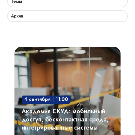
Темы
Архив
Академия
СКУД:
мобильный
доступ,
бесконтактная
среда,
4 сентября | 11:00
интегрированные
системы
Академия СКУД: мобильный
доступ, бесконтактная среда,
интегрированные системы