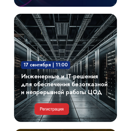
Инженерные
и
IT-
решения
для
обеспечения
17 сентября | 11:00
безотказной
и
Инженерные и IT-решения
непрерывной
для обеспечения безотказной
работы
и непрерывной работы ЦОД
ЦОД