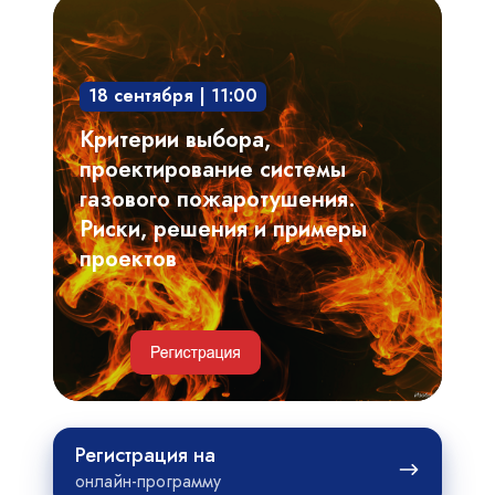
Критерии
выбора,
проектирование
18 сентября | 11:00
системы
газового
Критерии выбора,
пожаротушения.
проектирование системы
Риски,
газового пожаротушения.
решения
Риски, решения и примеры
и
проектов
примеры
проектов
Регистрация
Регистрация на
на
онлайн-программу