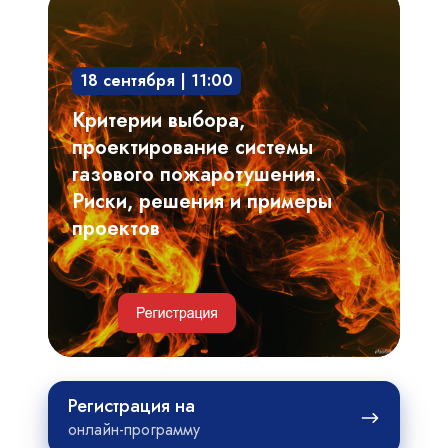
Критерии
выбора,
проектирование
18 сентября | 11:00
системы
газового
Критерии выбора,
пожаротушения.
проектирование системы
Риски,
газового пожаротушения.
решения
Риски, решения и примеры
и
проектов
примеры
проектов
Регистрация
Регистрация на
на
онлайн-программу