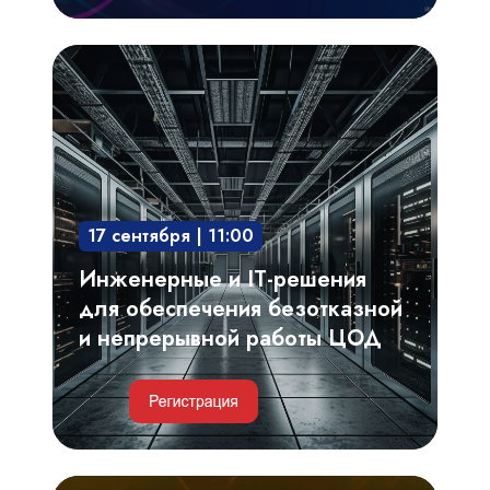
Инженерные
и
IT-
решения
для
обеспечения
17 сентября | 11:00
безотказной
и
Инженерные и IT-решения
непрерывной
для обеспечения безотказной
работы
и непрерывной работы ЦОД
ЦОД