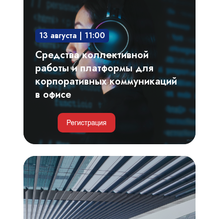
и
платформы
13 августа | 11:00
для
корпоративных
Средства коллективной
коммуникаций
работы и платформы для
в
корпоративных коммуникаций
офисе
в офисе
Умные
парковки
и
автоматизация
пропускного