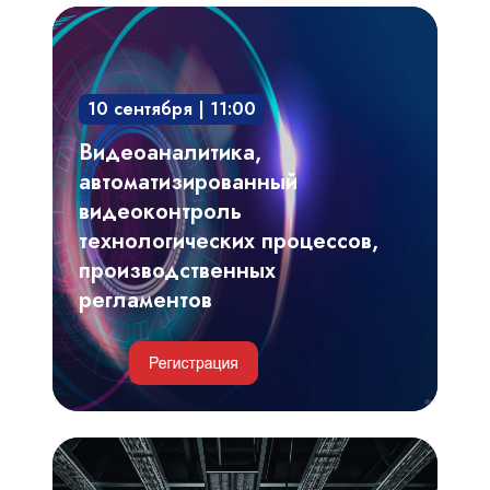
Видеоаналитика,
автоматизированный
видеоконтроль
10 сентября | 11:00
технологических
процессов,
Видеоаналитика,
производственных
автоматизированный
регламентов
видеоконтроль
технологических процессов,
производственных
регламентов
Инженерные
и