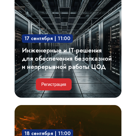
IT-
решения
для
обеспечения
17 сентября | 11:00
безотказной
и
Инженерные и IT-решения
непрерывной
для обеспечения безотказной
работы
и непрерывной работы ЦОД
ЦОД
Критерии
выбора,
проектирование
18 сентября | 11:00
системы