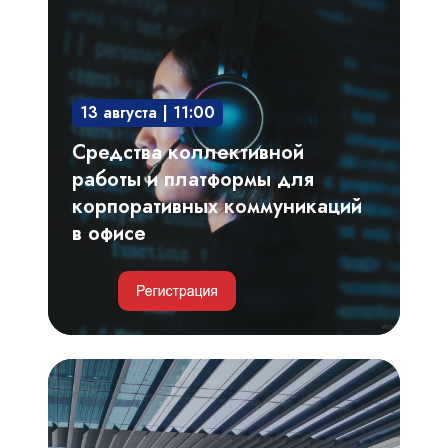
коллективной
работы
и
платформы
13 августа | 11:00
для
корпоративных
Средства коллективной
коммуникаций
работы и платформы для
в
корпоративных коммуникаций
офисе
в офисе
Умные
парковки
и