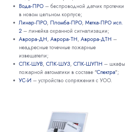
Вода-ПРО
– беспроводной датчик протечки
в новом цельном корпусе;
Линар-ПРО
,
Пломба-ПРО
,
Метка-ПРО исп.
2
– линейка охранной сигнализации;
Аврора-ДН
,
Аврора-ТН
,
Аврора-ДТН
–
неадресные точечные пожарные
извещатели;
СПК-ШУВ
,
СПК-ШУЗ
,
СПК-ШУПН
– шкафы
пожарной автоматики в составе "
Спектра
";
УС-И
– устройство сопряжения с УОО.