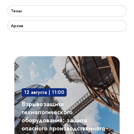
Темы
Архив
Взрывозащита
технологического
оборудования:
защита
12 августа | 11:00
опасного
производственного
Взрывозащита
объекта
технологического
оборудования: защита
опасного производственного