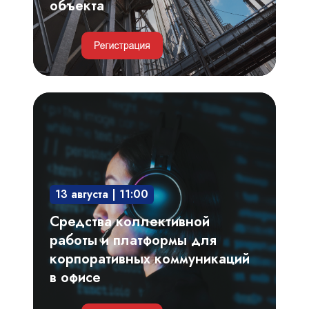
объекта
Средства
коллективной
работы
и
платформы
13 августа | 11:00
для
корпоративных
Средства коллективной
коммуникаций
работы и платформы для
в
корпоративных коммуникаций
офисе
в офисе