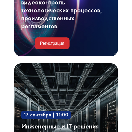
регламентов
видеоконтроль
технологических процессов,
производственных
регламентов
Инженерные
и
IT-
решения
для
обеспечения
17 сентября | 11:00
безотказной
и
Инженерные и IT-решения