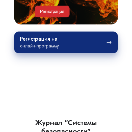
проектов
Регистрация
Регистрация на
на
онлайн-программу
Журнал "Системы
безопасности"