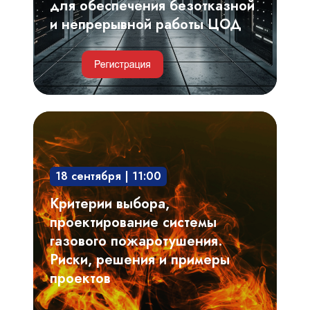
непрерывной
для обеспечения безотказной
работы
и непрерывной работы ЦОД
ЦОД
Критерии
выбора,
проектирование
18 сентября | 11:00
системы
газового
Критерии выбора,
пожаротушения.
проектирование системы
Риски,
газового пожаротушения.
решения
Риски, решения и примеры
и
проектов
примеры