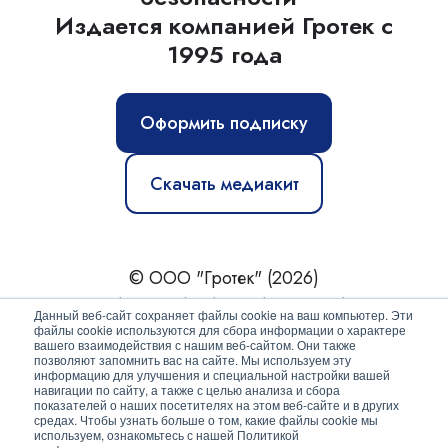
Издается компанией Гротек с
1995 года
Оформить подписку
Скачать медиакит
© ООО "Гротек" (2026)
Новости
|
Статьи
|
Обзоры
|
Журнал
|
О нас
Данный веб-сайт сохраняет файлы cookie на ваш компьютер. Эти
файлы cookie используются для сбора информации о характере
вашего взаимодействия с нашим веб-сайтом. Они также
Политика конфиденциальности
позволяют запомнить вас на сайте. Мы используем эту
информацию для улучшения и специальной настройки вашей
Согласие на обработку персональных данных
навигации по сайту, а также с целью анализа и сбора
показателей о наших посетителях на этом веб-сайте и в других
средах. Чтобы узнать больше о том, какие файлы cookie мы
используем, ознакомьтесь с нашей Политикой