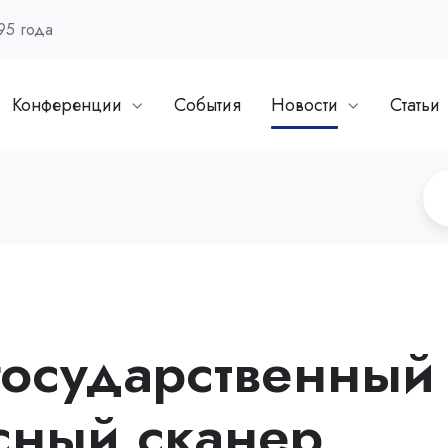
95 года
Конференции
События
Новости
Статьи
государственный
сный сканер