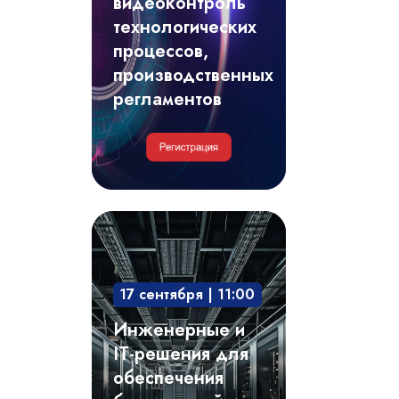
видеоконтроль
регламентов
технологических
процессов,
производственных
регламентов
Инженерные
и
IT-
17 сентября | 11:00
решения
для
Инженерные и
обеспечения
IT-решения для
безотказной
обеспечения
и