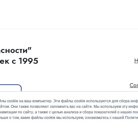
сности"
ек с 1995
Н
Со
иакит
лы cookie на ваш компьютер. Эти файлы cookie используются для сбора ин
йтом. Они также позволяют запомнить вас на сайте. Мы используем эту инф
вигации по сайту, а также с целью анализа и сбора показателей о наших пос
ольше о том, какие файлы cookie мы используем, ознакомьтесь с нашей Поли