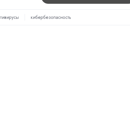
нтивирусы
кибербезопасность