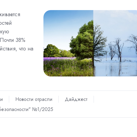
кивается
остей
скую
 Почти 38%
ствия, что на
ти
Новости отрасли
Дайджест
безопасности" №1/2025