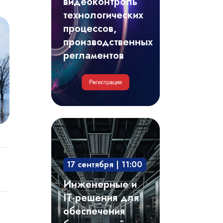
видеоконтроль
регламентов
технологических
процессов,
производственных
регламентов
Инженерные
и
IT-
17 сентября | 11:00
решения
для
Инженерные и
обеспечения
IT-решения для
безотказной
обеспечения
и