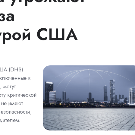
за
турой США
США (DHS)
дключенные к
, могут
ту критической
 не имеют
езопасности,
дителем.