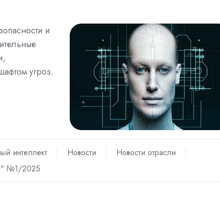
зопасности и
чительные
и,
афтом угроз.
ный интеллект
Новости
Новости отрасли
и" №1/2025