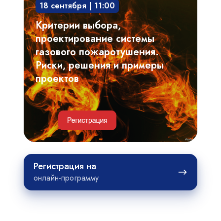
18 сентября | 11:00
системы
газового
Критерии выбора,
пожаротушения.
проектирование системы
Риски,
газового пожаротушения.
решения
Риски, решения и примеры
и
проектов
примеры
проектов
Регистрация
Регистрация на
на
онлайн-программу