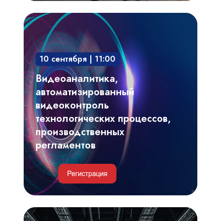
Видеоаналитика,
автоматизированный
видеоконтроль
10 сентября | 11:00
технологических
процессов,
Видеоаналитика,
производственных
автоматизированный
регламентов
видеоконтроль
технологических процессов,
производственных
регламентов
Инженерные