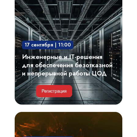
и
IT-
решения
для
обеспечения
17 сентября | 11:00
безотказной
и
Инженерные и IT-решения
непрерывной
для обеспечения безотказной
работы
и непрерывной работы ЦОД
ЦОД
Критерии
выбора,
проектирование