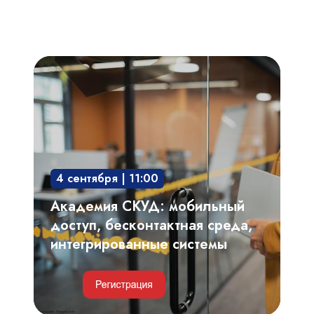
Академия
СКУД:
мобильный
доступ,
бесконтактная
среда,
4 сентября | 11:00
интегрированные
системы
Академия СКУД: мобильный
доступ, бесконтактная среда,
интегрированные системы