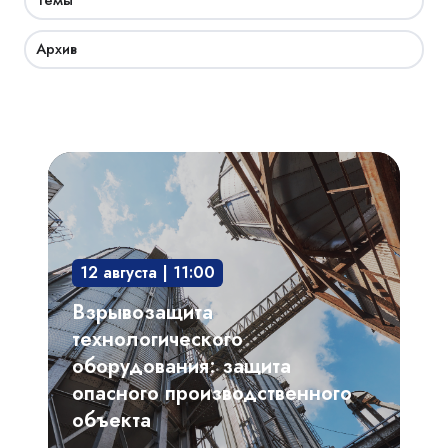
Темы
Архив
Взрывозащита
технологического
оборудования:
защита
12 августа | 11:00
опасного
производственного
Взрывозащита
объекта
технологического
оборудования: защита
опасного производственного
объекта