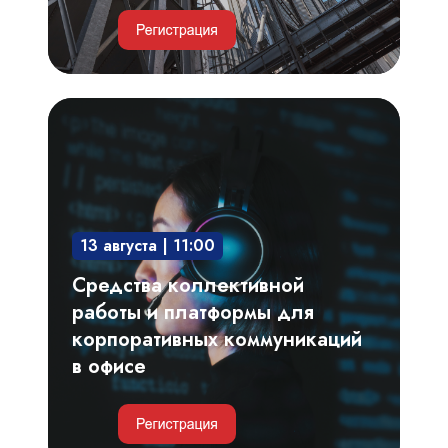
Средства
коллективной
работы
и
платформы
13 августа | 11:00
для
корпоративных
Средства коллективной
коммуникаций
работы и платформы для
в
корпоративных коммуникаций
офисе
в офисе