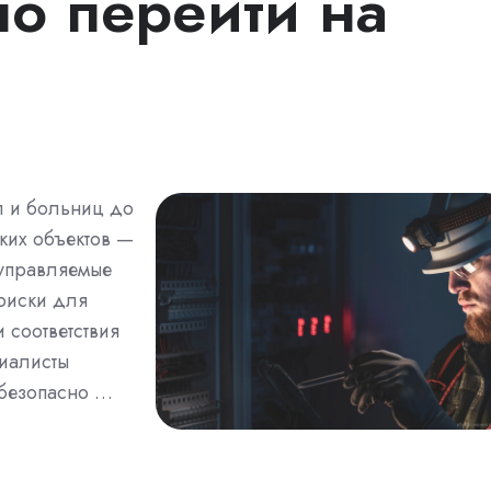
но перейти на
л и больниц до
ких объектов —
управляемые
риски для
 соответствия
иалисты
 безопасно …