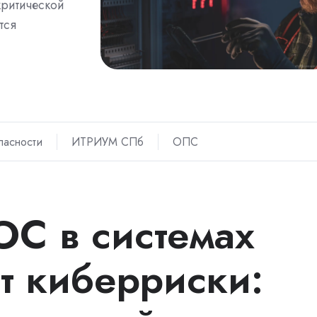
критической
тся
пасности
ИТРИУМ СПб
ОПС
ОС в системах
 киберриски: