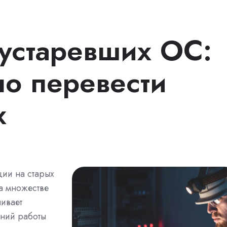
устаревших ОС:
но перевести
x
ии на старых
а множестве
чивает
ений работы