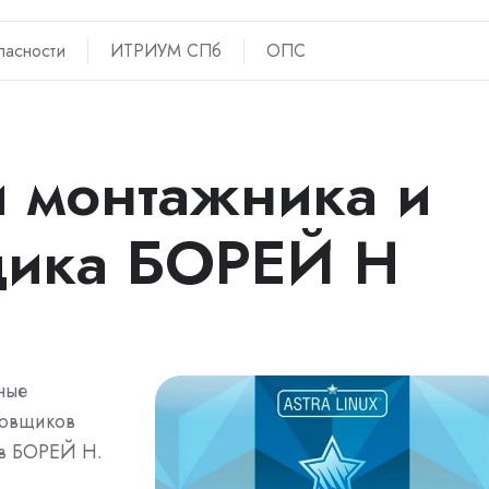
пасности
ИТРИУМ СПб
ОПС
 монтажника и
щика БОРЕЙ Н
ные
ровщиков
ов БОРЕЙ Н.