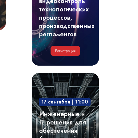
видеоконтроль
регламентов
технологических
процессов,
производственных
регламентов
Инженерные
и
IT-
17 сентября | 11:00
решения
для
Инженерные и
обеспечения
IT-решения для
безотказной
обеспечения
и