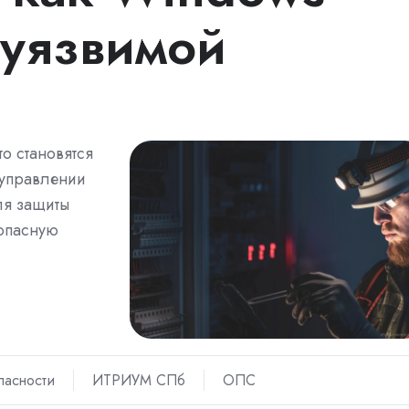
уязвимой
то становятся
 управлении
ля защиты
зопасную
пасности
ИТРИУМ СПб
ОПС