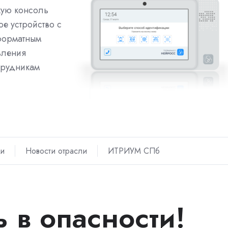
кую консоль
ое устройство с
форматным
вления
трудникам
ти
Новости отрасли
ИТРИУМ СПб
 в опасности!