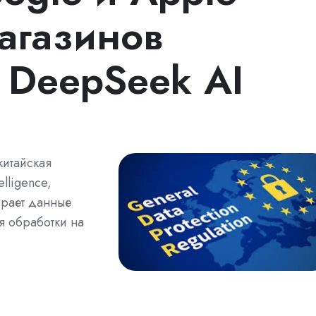
магазинов
DeepSeek AI
китайская
lligence,
ирает данные
я обработки на