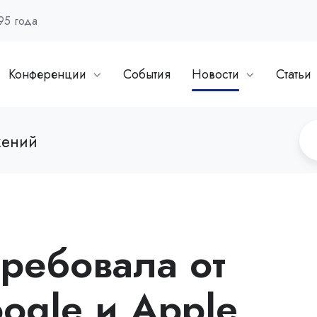
95 года
Конференции
События
Новости
Статьи
жений
требовала от
ogle и Apple