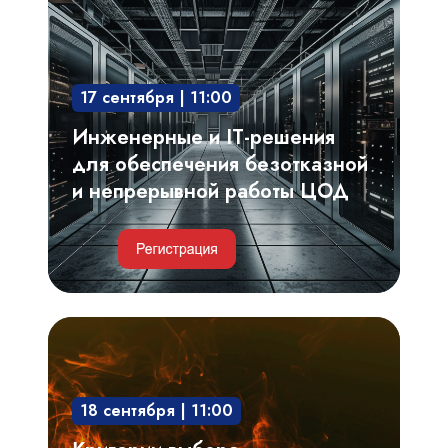
решения
для
обеспечения
17 сентября | 11:00
безотказной
и
Инженерные и IT-решения
непрерывной
для обеспечения безотказной
работы
и непрерывной работы ЦОД
ЦОД
Критерии
выбора,
проектирование
18 сентября | 11:00
системы
газового