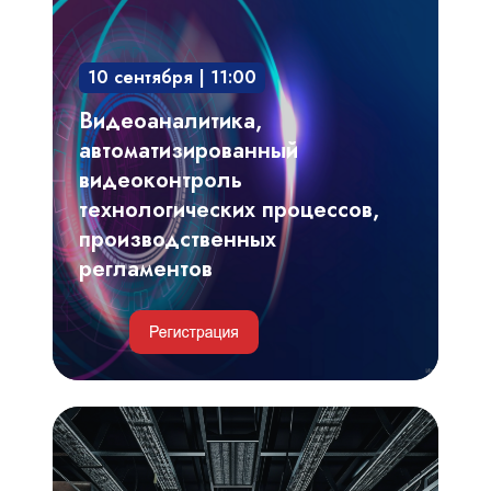
автоматизированный
видеоконтроль
10 сентября | 11:00
технологических
процессов,
Видеоаналитика,
производственных
автоматизированный
регламентов
видеоконтроль
технологических процессов,
производственных
регламентов
Инженерные
и
IT-