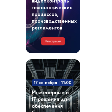
видеоконтроль
регламентов
технологических
процессов,
производственных
регламентов
Инженерные
и
IT-
17 сентября | 11:00
решения
для
Инженерные и
обеспечения
IT-решения для
безотказной
обеспечения
и