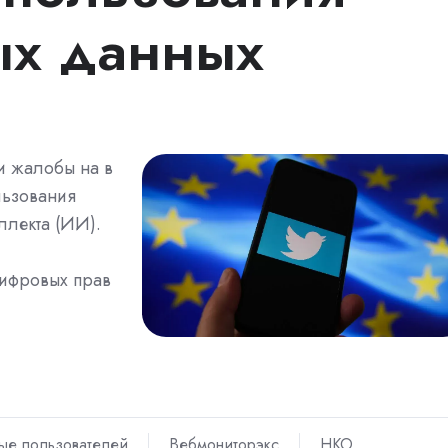
ых данных
и жалобы на в
ользования
ллекта (ИИ).
цифровых прав
ые пользователей
Вебмониторэкс
НКО