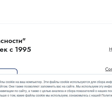
сности"
ек с 1995
Н
Со
иакит
лы cookie на ваш компьютер. Эти файлы cookie используются для сбора ин
йтом. Они также позволяют запомнить вас на сайте. Мы используем эту инф
вигации по сайту, а также с целью анализа и сбора показателей о наших пос
ольше о том, какие файлы cookie мы используем, ознакомьтесь с нашей Поли